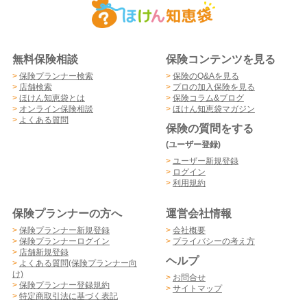
無料保険相談
保険コンテンツを見る
>
保険プランナー検索
>
保険のQ&Aを見る
>
店舗検索
>
プロの加入保険を見る
>
ほけん知恵袋とは
>
保険コラム&ブログ
>
オンライン保険相談
>
ほけん知恵袋マガジン
>
よくある質問
保険の質問をする
(ユーザー登録)
>
ユーザー新規登録
>
ログイン
>
利用規約
保険プランナーの方へ
運営会社情報
>
保険プランナー新規登録
>
会社概要
>
保険プランナーログイン
>
プライバシーの考え方
>
店舗新規登録
ヘルプ
>
よくある質問(保険プランナー向
け)
>
お問合せ
>
保険プランナー登録規約
>
サイトマップ
>
特定商取引法に基づく表記