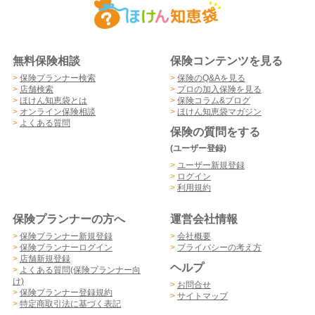
無料保険相談
保険コンテンツを見る
>
保険プランナー検索
>
保険のQ&Aを見る
>
店舗検索
>
プロの加入保険を見る
>
ほけん知恵袋とは
>
保険コラム&ブログ
>
オンライン保険相談
>
ほけん知恵袋マガジン
>
よくある質問
保険の質問をする
(ユーザー登録)
>
ユーザー新規登録
>
ログイン
>
利用規約
保険プランナーの方へ
運営会社情報
>
保険プランナー新規登録
>
会社概要
>
保険プランナーログイン
>
プライバシーの考え方
>
店舗新規登録
ヘルプ
>
よくある質問(保険プランナー向
け)
>
お問合せ
>
保険プランナー登録規約
>
サイトマップ
>
特定商取引法に基づく表記