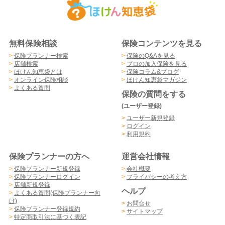
無料保険相談
保険コンテンツを見る
>
保険プランナー検索
>
保険のQ&Aを見る
>
店舗検索
>
プロの加入保険を見る
>
ほけん知恵袋とは
>
保険コラム&ブログ
>
オンライン保険相談
>
ほけん知恵袋マガジン
>
よくある質問
保険の質問をする
(ユーザー登録)
>
ユーザー新規登録
>
ログイン
>
利用規約
保険プランナーの方へ
運営会社情報
>
保険プランナー新規登録
>
会社概要
>
保険プランナーログイン
>
プライバシーの考え方
>
店舗新規登録
ヘルプ
>
よくある質問(保険プランナー向
け)
>
お問合せ
>
保険プランナー登録規約
>
サイトマップ
>
特定商取引法に基づく表記