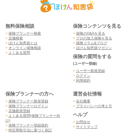
無料保険相談
保険コンテンツを見る
>
保険プランナー検索
>
保険のQ&Aを見る
>
店舗検索
>
プロの加入保険を見る
>
ほけん知恵袋とは
>
保険コラム&ブログ
>
オンライン保険相談
>
ほけん知恵袋マガジン
>
よくある質問
保険の質問をする
(ユーザー登録)
>
ユーザー新規登録
>
ログイン
>
利用規約
保険プランナーの方へ
運営会社情報
>
保険プランナー新規登録
>
会社概要
>
保険プランナーログイン
>
プライバシーの考え方
>
店舗新規登録
ヘルプ
>
よくある質問(保険プランナー向
け)
>
お問合せ
>
保険プランナー登録規約
>
サイトマップ
>
特定商取引法に基づく表記