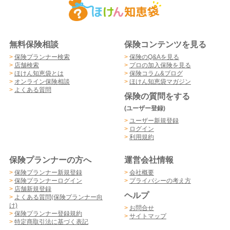
無料保険相談
保険コンテンツを見る
>
保険プランナー検索
>
保険のQ&Aを見る
>
店舗検索
>
プロの加入保険を見る
>
ほけん知恵袋とは
>
保険コラム&ブログ
>
オンライン保険相談
>
ほけん知恵袋マガジン
>
よくある質問
保険の質問をする
(ユーザー登録)
>
ユーザー新規登録
>
ログイン
>
利用規約
保険プランナーの方へ
運営会社情報
>
保険プランナー新規登録
>
会社概要
>
保険プランナーログイン
>
プライバシーの考え方
>
店舗新規登録
ヘルプ
>
よくある質問(保険プランナー向
け)
>
お問合せ
>
保険プランナー登録規約
>
サイトマップ
>
特定商取引法に基づく表記