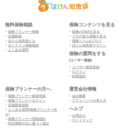
無料保険相談
保険コンテンツを見る
>
保険プランナー検索
>
保険のQ&Aを見る
>
店舗検索
>
プロの加入保険を見る
>
ほけん知恵袋とは
>
保険コラム&ブログ
>
オンライン保険相談
>
ほけん知恵袋マガジン
>
よくある質問
保険の質問をする
(ユーザー登録)
>
ユーザー新規登録
>
ログイン
>
利用規約
保険プランナーの方へ
運営会社情報
>
保険プランナー新規登録
>
会社概要
>
保険プランナーログイン
>
プライバシーの考え方
>
店舗新規登録
ヘルプ
>
よくある質問(保険プランナー向
け)
>
お問合せ
>
保険プランナー登録規約
>
サイトマップ
>
特定商取引法に基づく表記