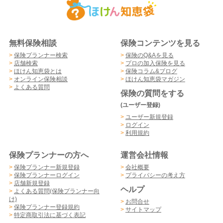
無料保険相談
保険コンテンツを見る
>
保険プランナー検索
>
保険のQ&Aを見る
>
店舗検索
>
プロの加入保険を見る
>
ほけん知恵袋とは
>
保険コラム&ブログ
>
オンライン保険相談
>
ほけん知恵袋マガジン
>
よくある質問
保険の質問をする
(ユーザー登録)
>
ユーザー新規登録
>
ログイン
>
利用規約
保険プランナーの方へ
運営会社情報
>
保険プランナー新規登録
>
会社概要
>
保険プランナーログイン
>
プライバシーの考え方
>
店舗新規登録
ヘルプ
>
よくある質問(保険プランナー向
け)
>
お問合せ
>
保険プランナー登録規約
>
サイトマップ
>
特定商取引法に基づく表記