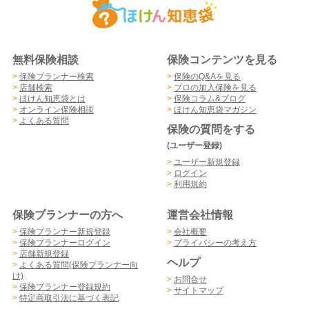
無料保険相談
保険コンテンツを見る
>
保険プランナー検索
>
保険のQ&Aを見る
>
店舗検索
>
プロの加入保険を見る
>
ほけん知恵袋とは
>
保険コラム&ブログ
>
オンライン保険相談
>
ほけん知恵袋マガジン
>
よくある質問
保険の質問をする
(ユーザー登録)
>
ユーザー新規登録
>
ログイン
>
利用規約
保険プランナーの方へ
運営会社情報
>
保険プランナー新規登録
>
会社概要
>
保険プランナーログイン
>
プライバシーの考え方
>
店舗新規登録
ヘルプ
>
よくある質問(保険プランナー向
け)
>
お問合せ
>
保険プランナー登録規約
>
サイトマップ
>
特定商取引法に基づく表記