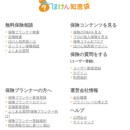
無料保険相談
保険コンテンツを見る
>
保険プランナー検索
>
保険のQ&Aを見る
>
店舗検索
>
プロの加入保険を見る
>
ほけん知恵袋とは
>
保険コラム&ブログ
>
オンライン保険相談
>
ほけん知恵袋マガジン
>
よくある質問
保険の質問をする
(ユーザー登録)
>
ユーザー新規登録
>
ログイン
>
利用規約
保険プランナーの方へ
運営会社情報
>
保険プランナー新規登録
>
会社概要
>
保険プランナーログイン
>
プライバシーの考え方
>
店舗新規登録
ヘルプ
>
よくある質問(保険プランナー向
け)
>
お問合せ
>
保険プランナー登録規約
>
サイトマップ
>
特定商取引法に基づく表記