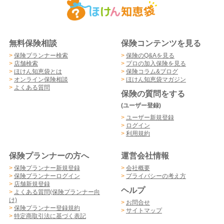
無料保険相談
保険コンテンツを見る
>
保険プランナー検索
>
保険のQ&Aを見る
>
店舗検索
>
プロの加入保険を見る
>
ほけん知恵袋とは
>
保険コラム&ブログ
>
オンライン保険相談
>
ほけん知恵袋マガジン
>
よくある質問
保険の質問をする
(ユーザー登録)
>
ユーザー新規登録
>
ログイン
>
利用規約
保険プランナーの方へ
運営会社情報
>
保険プランナー新規登録
>
会社概要
>
保険プランナーログイン
>
プライバシーの考え方
>
店舗新規登録
ヘルプ
>
よくある質問(保険プランナー向
け)
>
お問合せ
>
保険プランナー登録規約
>
サイトマップ
>
特定商取引法に基づく表記