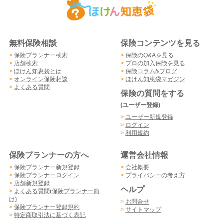
無料保険相談
保険コンテンツを見る
>
保険プランナー検索
>
保険のQ&Aを見る
>
店舗検索
>
プロの加入保険を見る
>
ほけん知恵袋とは
>
保険コラム&ブログ
>
オンライン保険相談
>
ほけん知恵袋マガジン
>
よくある質問
保険の質問をする
(ユーザー登録)
>
ユーザー新規登録
>
ログイン
>
利用規約
保険プランナーの方へ
運営会社情報
>
保険プランナー新規登録
>
会社概要
>
保険プランナーログイン
>
プライバシーの考え方
>
店舗新規登録
ヘルプ
>
よくある質問(保険プランナー向
け)
>
お問合せ
>
保険プランナー登録規約
>
サイトマップ
>
特定商取引法に基づく表記