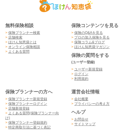
無料保険相談
保険コンテンツを見る
>
保険プランナー検索
>
保険のQ&Aを見る
>
店舗検索
>
プロの加入保険を見る
>
ほけん知恵袋とは
>
保険コラム&ブログ
>
オンライン保険相談
>
ほけん知恵袋マガジン
>
よくある質問
保険の質問をする
(ユーザー登録)
>
ユーザー新規登録
>
ログイン
>
利用規約
保険プランナーの方へ
運営会社情報
>
保険プランナー新規登録
>
会社概要
>
保険プランナーログイン
>
プライバシーの考え方
>
店舗新規登録
ヘルプ
>
よくある質問(保険プランナー向
け)
>
お問合せ
>
保険プランナー登録規約
>
サイトマップ
>
特定商取引法に基づく表記