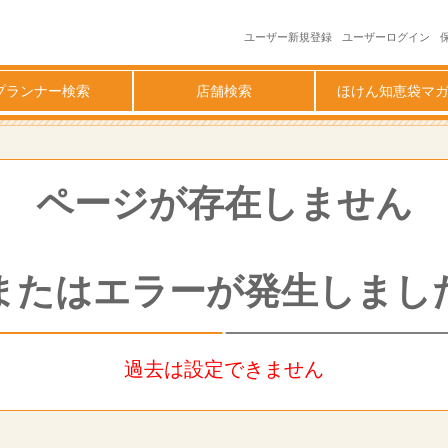
ユーザー新規登録
ユーザーログイン
プランナー検索
店舗検索
ほけん知恵袋マ
ページが存在しません
またはエラーが発生しまし
過去は設定できません