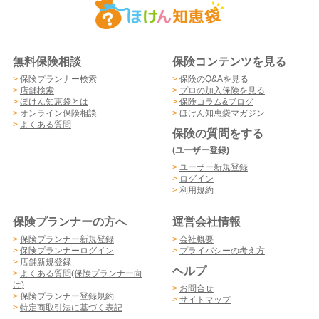
無料保険相談
保険コンテンツを見る
>
保険プランナー検索
>
保険のQ&Aを見る
>
店舗検索
>
プロの加入保険を見る
>
ほけん知恵袋とは
>
保険コラム&ブログ
>
オンライン保険相談
>
ほけん知恵袋マガジン
>
よくある質問
保険の質問をする
(ユーザー登録)
>
ユーザー新規登録
>
ログイン
>
利用規約
保険プランナーの方へ
運営会社情報
>
保険プランナー新規登録
>
会社概要
>
保険プランナーログイン
>
プライバシーの考え方
>
店舗新規登録
ヘルプ
>
よくある質問(保険プランナー向
け)
>
お問合せ
>
保険プランナー登録規約
>
サイトマップ
>
特定商取引法に基づく表記