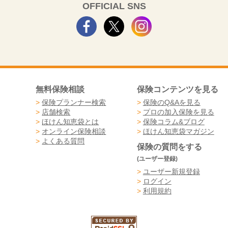
OFFICIAL SNS
無料保険相談
保険コンテンツを見る
>
保険プランナー検索
>
保険のQ&Aを見る
>
店舗検索
>
プロの加入保険を見る
>
ほけん知恵袋とは
>
保険コラム&ブログ
>
オンライン保険相談
>
ほけん知恵袋マガジン
>
よくある質問
保険の質問をする
(ユーザー登録)
>
ユーザー新規登録
>
ログイン
>
利用規約