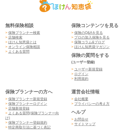
無料保険相談
保険コンテンツを見る
>
保険プランナー検索
>
保険のQ&Aを見る
>
店舗検索
>
プロの加入保険を見る
>
ほけん知恵袋とは
>
保険コラム&ブログ
>
オンライン保険相談
>
ほけん知恵袋マガジン
>
よくある質問
保険の質問をする
(ユーザー登録)
>
ユーザー新規登録
>
ログイン
>
利用規約
保険プランナーの方へ
運営会社情報
>
保険プランナー新規登録
>
会社概要
>
保険プランナーログイン
>
プライバシーの考え方
>
店舗新規登録
ヘルプ
>
よくある質問(保険プランナー向
け)
>
お問合せ
>
保険プランナー登録規約
>
サイトマップ
>
特定商取引法に基づく表記