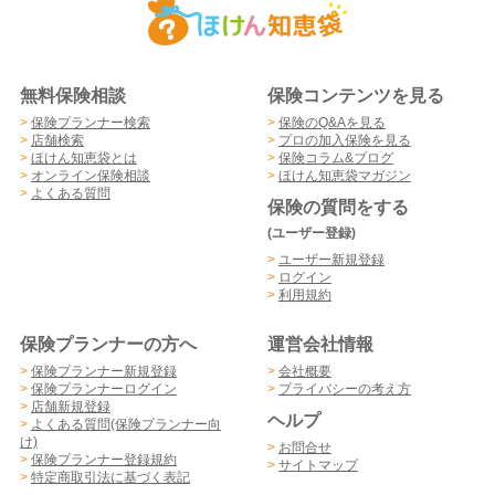
無料保険相談
保険コンテンツを見る
>
保険プランナー検索
>
保険のQ&Aを見る
>
店舗検索
>
プロの加入保険を見る
>
ほけん知恵袋とは
>
保険コラム&ブログ
>
オンライン保険相談
>
ほけん知恵袋マガジン
>
よくある質問
保険の質問をする
(ユーザー登録)
>
ユーザー新規登録
>
ログイン
>
利用規約
保険プランナーの方へ
運営会社情報
>
保険プランナー新規登録
>
会社概要
>
保険プランナーログイン
>
プライバシーの考え方
>
店舗新規登録
ヘルプ
>
よくある質問(保険プランナー向
け)
>
お問合せ
>
保険プランナー登録規約
>
サイトマップ
>
特定商取引法に基づく表記