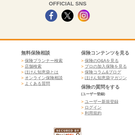
OFFICIAL SNS
無料保険相談
保険コンテンツを見る
>
保険プランナー検索
>
保険のQ&Aを見る
>
店舗検索
>
プロの加入保険を見る
>
ほけん知恵袋とは
>
保険コラム&ブログ
>
オンライン保険相談
>
ほけん知恵袋マガジン
>
よくある質問
保険の質問をする
(ユーザー登録)
>
ユーザー新規登録
>
ログイン
>
利用規約