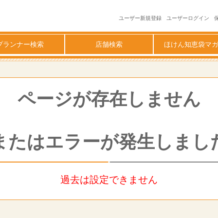
ユーザー新規登録
ユーザーログイン
プランナー検索
店舗検索
ほけん知恵袋マ
ページが存在しません
またはエラーが発生しまし
過去は設定できません