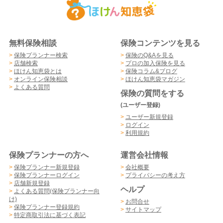
無料保険相談
保険コンテンツを見る
>
保険プランナー検索
>
保険のQ&Aを見る
>
店舗検索
>
プロの加入保険を見る
>
ほけん知恵袋とは
>
保険コラム&ブログ
>
オンライン保険相談
>
ほけん知恵袋マガジン
>
よくある質問
保険の質問をする
(ユーザー登録)
>
ユーザー新規登録
>
ログイン
>
利用規約
保険プランナーの方へ
運営会社情報
>
保険プランナー新規登録
>
会社概要
>
保険プランナーログイン
>
プライバシーの考え方
>
店舗新規登録
ヘルプ
>
よくある質問(保険プランナー向
け)
>
お問合せ
>
保険プランナー登録規約
>
サイトマップ
>
特定商取引法に基づく表記