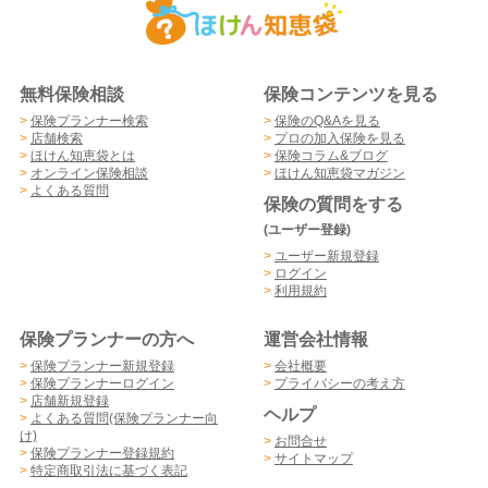
無料保険相談
保険コンテンツを見る
>
保険プランナー検索
>
保険のQ&Aを見る
>
店舗検索
>
プロの加入保険を見る
>
ほけん知恵袋とは
>
保険コラム&ブログ
>
オンライン保険相談
>
ほけん知恵袋マガジン
>
よくある質問
保険の質問をする
(ユーザー登録)
>
ユーザー新規登録
>
ログイン
>
利用規約
保険プランナーの方へ
運営会社情報
>
保険プランナー新規登録
>
会社概要
>
保険プランナーログイン
>
プライバシーの考え方
>
店舗新規登録
ヘルプ
>
よくある質問(保険プランナー向
け)
>
お問合せ
>
保険プランナー登録規約
>
サイトマップ
>
特定商取引法に基づく表記