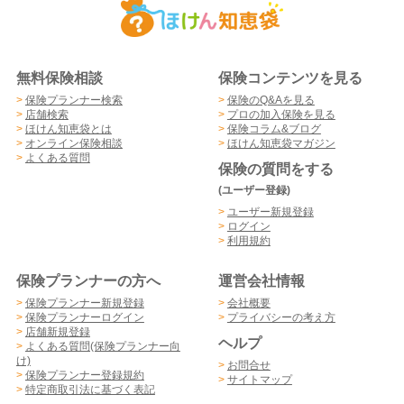
無料保険相談
保険コンテンツを見る
>
保険プランナー検索
>
保険のQ&Aを見る
>
店舗検索
>
プロの加入保険を見る
>
ほけん知恵袋とは
>
保険コラム&ブログ
>
オンライン保険相談
>
ほけん知恵袋マガジン
>
よくある質問
保険の質問をする
(ユーザー登録)
>
ユーザー新規登録
>
ログイン
>
利用規約
保険プランナーの方へ
運営会社情報
>
保険プランナー新規登録
>
会社概要
>
保険プランナーログイン
>
プライバシーの考え方
>
店舗新規登録
ヘルプ
>
よくある質問(保険プランナー向
け)
>
お問合せ
>
保険プランナー登録規約
>
サイトマップ
>
特定商取引法に基づく表記