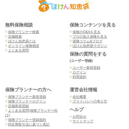
無料保険相談
保険コンテンツを見る
>
保険プランナー検索
>
保険のQ&Aを見る
>
店舗検索
>
プロの加入保険を見る
>
ほけん知恵袋とは
>
保険コラム&ブログ
>
オンライン保険相談
>
ほけん知恵袋マガジン
>
よくある質問
保険の質問をする
(ユーザー登録)
>
ユーザー新規登録
>
ログイン
>
利用規約
保険プランナーの方へ
運営会社情報
>
保険プランナー新規登録
>
会社概要
>
保険プランナーログイン
>
プライバシーの考え方
>
店舗新規登録
ヘルプ
>
よくある質問(保険プランナー向
け)
>
お問合せ
>
保険プランナー登録規約
>
サイトマップ
>
特定商取引法に基づく表記