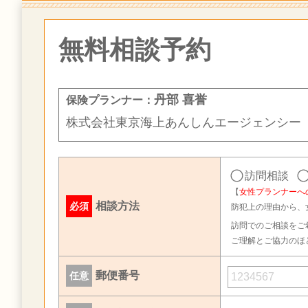
無料相談予約
丹部 喜誉
保険プランナー：
株式会社東京海上あんしんエージェンシー
訪問相談
【
女性プランナーへ
相談方法
必須
防犯上の理由から、
訪問でのご相談をご
ご理解とご協力のほ
郵便番号
任意