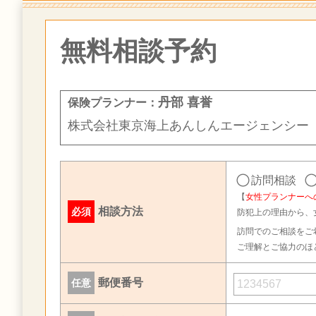
無料相談予約
丹部 喜誉
保険プランナー：
株式会社東京海上あんしんエージェンシー
訪問相談
【
女性プランナーへ
相談方法
必須
防犯上の理由から、
訪問でのご相談をご
ご理解とご協力のほ
郵便番号
任意