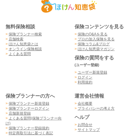
無料保険相談
保険コンテンツを見る
>
保険プランナー検索
>
保険のQ&Aを見る
>
店舗検索
>
プロの加入保険を見る
>
ほけん知恵袋とは
>
保険コラム&ブログ
>
オンライン保険相談
>
ほけん知恵袋マガジン
>
よくある質問
保険の質問をする
(ユーザー登録)
>
ユーザー新規登録
>
ログイン
>
利用規約
保険プランナーの方へ
運営会社情報
>
保険プランナー新規登録
>
会社概要
>
保険プランナーログイン
>
プライバシーの考え方
>
店舗新規登録
ヘルプ
>
よくある質問(保険プランナー向
け)
>
お問合せ
>
保険プランナー登録規約
>
サイトマップ
>
特定商取引法に基づく表記