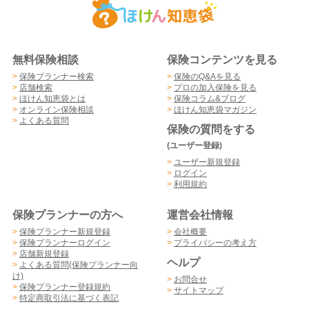
無料保険相談
保険コンテンツを見る
>
保険プランナー検索
>
保険のQ&Aを見る
>
店舗検索
>
プロの加入保険を見る
>
ほけん知恵袋とは
>
保険コラム&ブログ
>
オンライン保険相談
>
ほけん知恵袋マガジン
>
よくある質問
保険の質問をする
(ユーザー登録)
>
ユーザー新規登録
>
ログイン
>
利用規約
保険プランナーの方へ
運営会社情報
>
保険プランナー新規登録
>
会社概要
>
保険プランナーログイン
>
プライバシーの考え方
>
店舗新規登録
ヘルプ
>
よくある質問(保険プランナー向
け)
>
お問合せ
>
保険プランナー登録規約
>
サイトマップ
>
特定商取引法に基づく表記