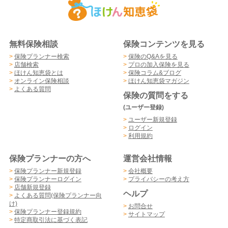
無料保険相談
保険コンテンツを見る
>
保険プランナー検索
>
保険のQ&Aを見る
>
店舗検索
>
プロの加入保険を見る
>
ほけん知恵袋とは
>
保険コラム&ブログ
>
オンライン保険相談
>
ほけん知恵袋マガジン
>
よくある質問
保険の質問をする
(ユーザー登録)
>
ユーザー新規登録
>
ログイン
>
利用規約
保険プランナーの方へ
運営会社情報
>
保険プランナー新規登録
>
会社概要
>
保険プランナーログイン
>
プライバシーの考え方
>
店舗新規登録
ヘルプ
>
よくある質問(保険プランナー向
け)
>
お問合せ
>
保険プランナー登録規約
>
サイトマップ
>
特定商取引法に基づく表記