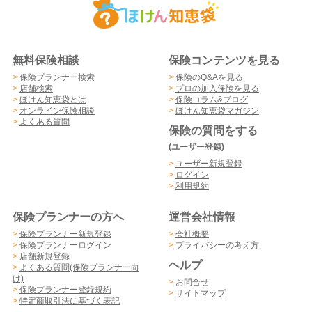
無料保険相談
保険コンテンツを見る
>
保険プランナー検索
>
保険のQ&Aを見る
>
店舗検索
>
プロの加入保険を見る
>
ほけん知恵袋とは
>
保険コラム&ブログ
>
オンライン保険相談
>
ほけん知恵袋マガジン
>
よくある質問
保険の質問をする
(ユーザー登録)
>
ユーザー新規登録
>
ログイン
>
利用規約
保険プランナーの方へ
運営会社情報
>
保険プランナー新規登録
>
会社概要
>
保険プランナーログイン
>
プライバシーの考え方
>
店舗新規登録
ヘルプ
>
よくある質問(保険プランナー向
け)
>
お問合せ
>
保険プランナー登録規約
>
サイトマップ
>
特定商取引法に基づく表記