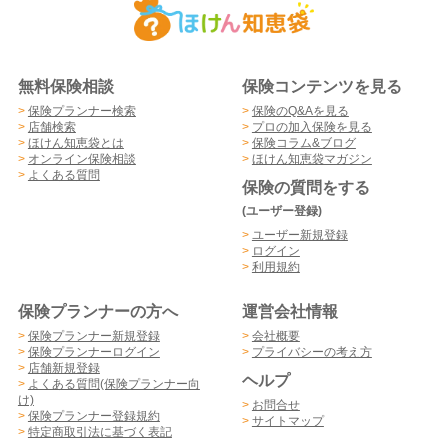
無料保険相談
保険コンテンツを見る
>
保険プランナー検索
>
保険のQ&Aを見る
>
店舗検索
>
プロの加入保険を見る
>
ほけん知恵袋とは
>
保険コラム&ブログ
>
オンライン保険相談
>
ほけん知恵袋マガジン
>
よくある質問
保険の質問をする
(ユーザー登録)
>
ユーザー新規登録
>
ログイン
>
利用規約
保険プランナーの方へ
運営会社情報
>
保険プランナー新規登録
>
会社概要
>
保険プランナーログイン
>
プライバシーの考え方
>
店舗新規登録
ヘルプ
>
よくある質問(保険プランナー向
け)
>
お問合せ
>
保険プランナー登録規約
>
サイトマップ
>
特定商取引法に基づく表記