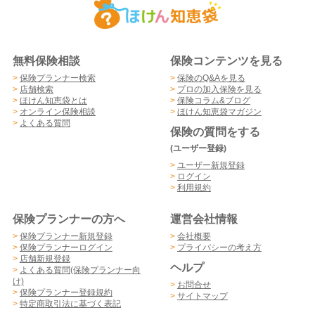
無料保険相談
保険コンテンツを見る
>
保険プランナー検索
>
保険のQ&Aを見る
>
店舗検索
>
プロの加入保険を見る
>
ほけん知恵袋とは
>
保険コラム&ブログ
>
オンライン保険相談
>
ほけん知恵袋マガジン
>
よくある質問
保険の質問をする
(ユーザー登録)
>
ユーザー新規登録
>
ログイン
>
利用規約
保険プランナーの方へ
運営会社情報
>
保険プランナー新規登録
>
会社概要
>
保険プランナーログイン
>
プライバシーの考え方
>
店舗新規登録
ヘルプ
>
よくある質問(保険プランナー向
け)
>
お問合せ
>
保険プランナー登録規約
>
サイトマップ
>
特定商取引法に基づく表記