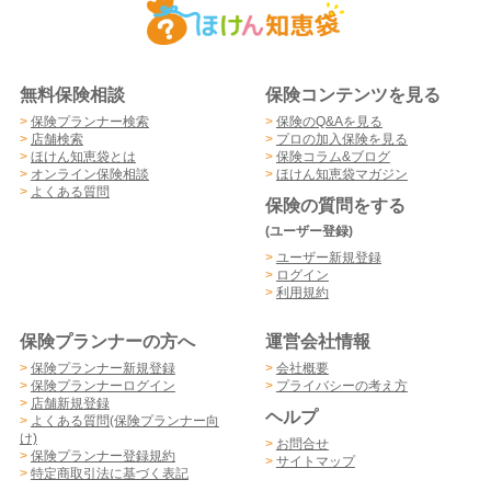
無料保険相談
保険コンテンツを見る
>
保険プランナー検索
>
保険のQ&Aを見る
>
店舗検索
>
プロの加入保険を見る
>
ほけん知恵袋とは
>
保険コラム&ブログ
>
オンライン保険相談
>
ほけん知恵袋マガジン
>
よくある質問
保険の質問をする
(ユーザー登録)
>
ユーザー新規登録
>
ログイン
>
利用規約
保険プランナーの方へ
運営会社情報
>
保険プランナー新規登録
>
会社概要
>
保険プランナーログイン
>
プライバシーの考え方
>
店舗新規登録
ヘルプ
>
よくある質問(保険プランナー向
け)
>
お問合せ
>
保険プランナー登録規約
>
サイトマップ
>
特定商取引法に基づく表記