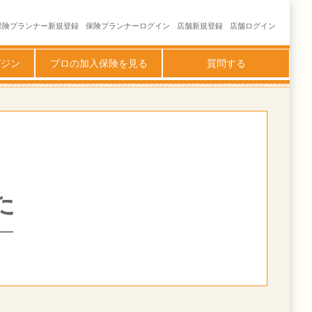
保険プランナー新規登録
保険プランナーログイン
店舗新規登録
店舗ログイン
ガジン
プロの加入保険を見る
質問する
た