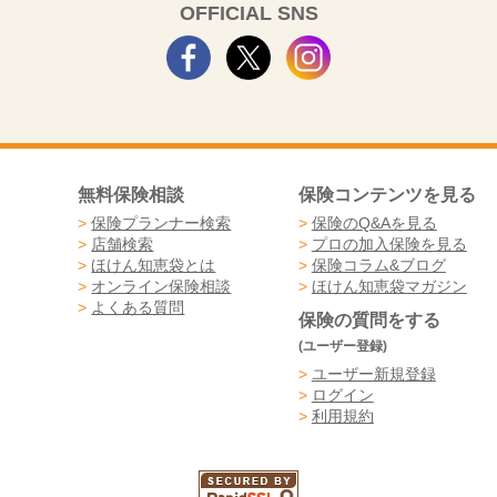
OFFICIAL SNS
無料保険相談
保険コンテンツを見る
>
保険プランナー検索
>
保険のQ&Aを見る
>
店舗検索
>
プロの加入保険を見る
>
ほけん知恵袋とは
>
保険コラム&ブログ
>
オンライン保険相談
>
ほけん知恵袋マガジン
>
よくある質問
保険の質問をする
(ユーザー登録)
>
ユーザー新規登録
>
ログイン
>
利用規約