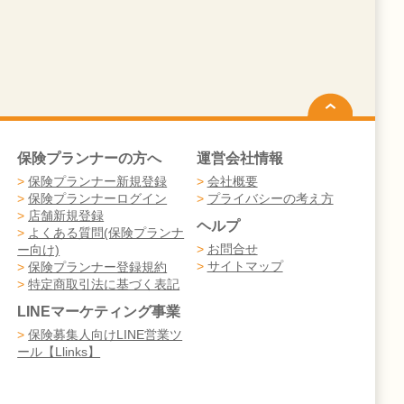
保険プランナーの方へ
運営会社情報
>
保険プランナー新規登録
>
会社概要
>
保険プランナーログイン
>
プライバシーの考え方
>
店舗新規登録
ヘルプ
>
よくある質問(保険プランナ
>
お問合せ
ー向け)
>
サイトマップ
>
保険プランナー登録規約
>
特定商取引法に基づく表記
LINEマーケティング事業
>
保険募集人向けLINE営業ツ
ール【Llinks】