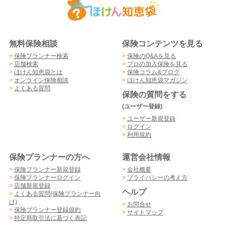
無料保険相談
保険コンテンツを見る
>
保険プランナー検索
>
保険のQ&Aを見る
>
店舗検索
>
プロの加入保険を見る
>
ほけん知恵袋とは
>
保険コラム&ブログ
>
オンライン保険相談
>
ほけん知恵袋マガジン
>
よくある質問
保険の質問をする
(ユーザー登録)
>
ユーザー新規登録
>
ログイン
>
利用規約
保険プランナーの方へ
運営会社情報
>
保険プランナー新規登録
>
会社概要
>
保険プランナーログイン
>
プライバシーの考え方
>
店舗新規登録
ヘルプ
>
よくある質問(保険プランナー向
け)
>
お問合せ
>
保険プランナー登録規約
>
サイトマップ
>
特定商取引法に基づく表記