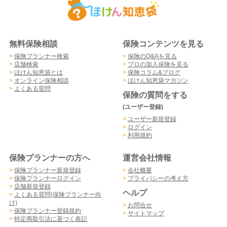
無料保険相談
保険コンテンツを見る
>
保険プランナー検索
>
保険のQ&Aを見る
>
店舗検索
>
プロの加入保険を見る
>
ほけん知恵袋とは
>
保険コラム&ブログ
>
オンライン保険相談
>
ほけん知恵袋マガジン
>
よくある質問
保険の質問をする
(ユーザー登録)
>
ユーザー新規登録
>
ログイン
>
利用規約
保険プランナーの方へ
運営会社情報
>
保険プランナー新規登録
>
会社概要
>
保険プランナーログイン
>
プライバシーの考え方
>
店舗新規登録
ヘルプ
>
よくある質問(保険プランナー向
け)
>
お問合せ
>
保険プランナー登録規約
>
サイトマップ
>
特定商取引法に基づく表記