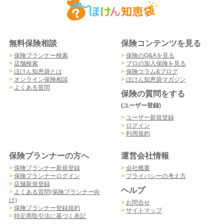
無料保険相談
保険コンテンツを見る
>
保険プランナー検索
>
保険のQ&Aを見る
>
店舗検索
>
プロの加入保険を見る
>
ほけん知恵袋とは
>
保険コラム&ブログ
>
オンライン保険相談
>
ほけん知恵袋マガジン
>
よくある質問
保険の質問をする
(ユーザー登録)
>
ユーザー新規登録
>
ログイン
>
利用規約
保険プランナーの方へ
運営会社情報
>
保険プランナー新規登録
>
会社概要
>
保険プランナーログイン
>
プライバシーの考え方
>
店舗新規登録
ヘルプ
>
よくある質問(保険プランナー向
け)
>
お問合せ
>
保険プランナー登録規約
>
サイトマップ
>
特定商取引法に基づく表記