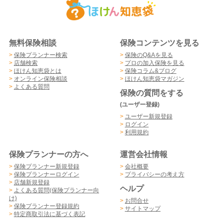
無料保険相談
保険コンテンツを見る
>
保険プランナー検索
>
保険のQ&Aを見る
>
店舗検索
>
プロの加入保険を見る
>
ほけん知恵袋とは
>
保険コラム&ブログ
>
オンライン保険相談
>
ほけん知恵袋マガジン
>
よくある質問
保険の質問をする
(ユーザー登録)
>
ユーザー新規登録
>
ログイン
>
利用規約
保険プランナーの方へ
運営会社情報
>
保険プランナー新規登録
>
会社概要
>
保険プランナーログイン
>
プライバシーの考え方
>
店舗新規登録
ヘルプ
>
よくある質問(保険プランナー向
け)
>
お問合せ
>
保険プランナー登録規約
>
サイトマップ
>
特定商取引法に基づく表記