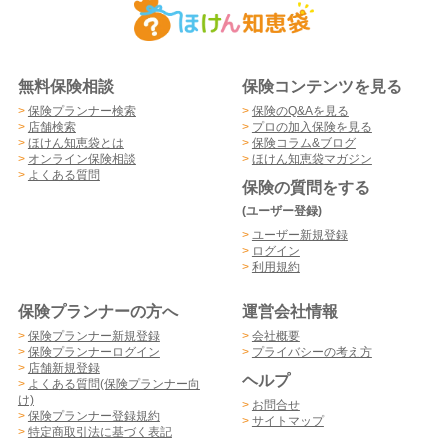
無料保険相談
保険コンテンツを見る
>
保険プランナー検索
>
保険のQ&Aを見る
>
店舗検索
>
プロの加入保険を見る
>
ほけん知恵袋とは
>
保険コラム&ブログ
>
オンライン保険相談
>
ほけん知恵袋マガジン
>
よくある質問
保険の質問をする
(ユーザー登録)
>
ユーザー新規登録
>
ログイン
>
利用規約
保険プランナーの方へ
運営会社情報
>
保険プランナー新規登録
>
会社概要
>
保険プランナーログイン
>
プライバシーの考え方
>
店舗新規登録
ヘルプ
>
よくある質問(保険プランナー向
け)
>
お問合せ
>
保険プランナー登録規約
>
サイトマップ
>
特定商取引法に基づく表記