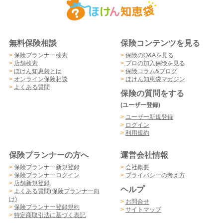
無料保険相談
保険コンテンツを見る
>
保険プランナー検索
>
保険のQ&Aを見る
>
店舗検索
>
プロの加入保険を見る
>
ほけん知恵袋とは
>
保険コラム&ブログ
>
オンライン保険相談
>
ほけん知恵袋マガジン
>
よくある質問
保険の質問をする
(ユーザー登録)
>
ユーザー新規登録
>
ログイン
>
利用規約
保険プランナーの方へ
運営会社情報
>
保険プランナー新規登録
>
会社概要
>
保険プランナーログイン
>
プライバシーの考え方
>
店舗新規登録
ヘルプ
>
よくある質問(保険プランナー向
け)
>
お問合せ
>
保険プランナー登録規約
>
サイトマップ
>
特定商取引法に基づく表記