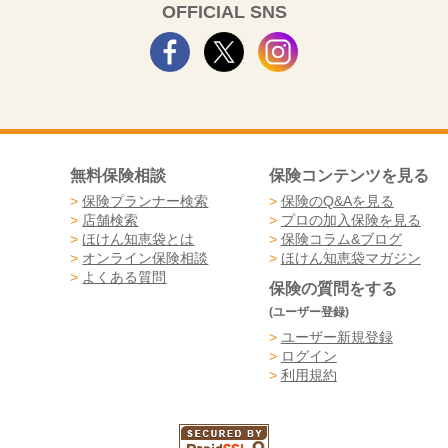
OFFICIAL SNS
無料保険相談
保険コンテンツを見る
>
保険プランナー検索
>
保険のQ&Aを見る
>
店舗検索
>
プロの加入保険を見る
>
ほけん知恵袋とは
>
保険コラム&ブログ
>
オンライン保険相談
>
ほけん知恵袋マガジン
>
よくある質問
保険の質問をする
(ユーザー登録)
>
ユーザー新規登録
>
ログイン
>
利用規約