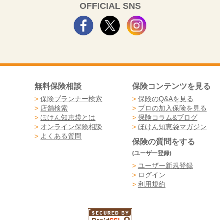
OFFICIAL SNS
無料保険相談
保険コンテンツを見る
>
保険プランナー検索
>
保険のQ&Aを見る
>
店舗検索
>
プロの加入保険を見る
>
ほけん知恵袋とは
>
保険コラム&ブログ
>
オンライン保険相談
>
ほけん知恵袋マガジン
>
よくある質問
保険の質問をする
(ユーザー登録)
>
ユーザー新規登録
>
ログイン
>
利用規約