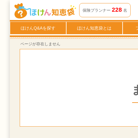
ページが存在しません | ほけん知恵袋
228
保険プランナー
名
ほけんQ&Aを探す
ほけん知恵袋とは
ページが存在しません