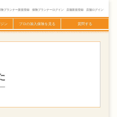
保険プランナー新規登録
保険プランナーログイン
店舗新規登録
店舗ログイン
ガジン
プロの加入保険を見る
質問する
た