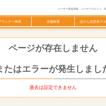
ユーザー新規登録
ユーザーログイン
プランナー検索
店舗検索
ほけん知恵袋マ
ページが存在しません
またはエラーが発生しまし
過去は設定できません