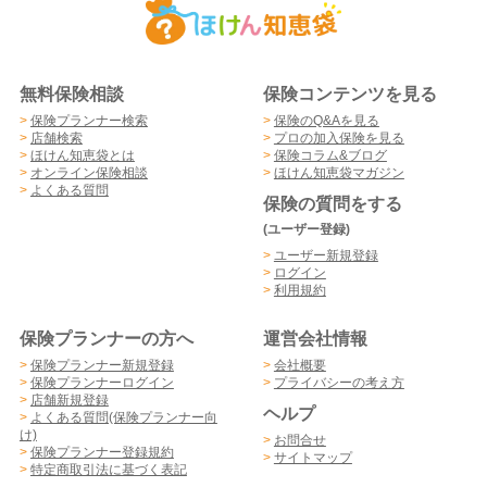
無料保険相談
保険コンテンツを見る
>
保険プランナー検索
>
保険のQ&Aを見る
>
店舗検索
>
プロの加入保険を見る
>
ほけん知恵袋とは
>
保険コラム&ブログ
>
オンライン保険相談
>
ほけん知恵袋マガジン
>
よくある質問
保険の質問をする
(ユーザー登録)
>
ユーザー新規登録
>
ログイン
>
利用規約
保険プランナーの方へ
運営会社情報
>
保険プランナー新規登録
>
会社概要
>
保険プランナーログイン
>
プライバシーの考え方
>
店舗新規登録
ヘルプ
>
よくある質問(保険プランナー向
け)
>
お問合せ
>
保険プランナー登録規約
>
サイトマップ
>
特定商取引法に基づく表記