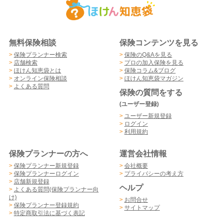
無料保険相談
保険コンテンツを見る
>
保険プランナー検索
>
保険のQ&Aを見る
>
店舗検索
>
プロの加入保険を見る
>
ほけん知恵袋とは
>
保険コラム&ブログ
>
オンライン保険相談
>
ほけん知恵袋マガジン
>
よくある質問
保険の質問をする
(ユーザー登録)
>
ユーザー新規登録
>
ログイン
>
利用規約
保険プランナーの方へ
運営会社情報
>
保険プランナー新規登録
>
会社概要
>
保険プランナーログイン
>
プライバシーの考え方
>
店舗新規登録
ヘルプ
>
よくある質問(保険プランナー向
け)
>
お問合せ
>
保険プランナー登録規約
>
サイトマップ
>
特定商取引法に基づく表記