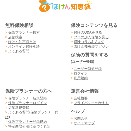
無料保険相談
保険コンテンツを見る
>
保険プランナー検索
>
保険のQ&Aを見る
>
店舗検索
>
プロの加入保険を見る
>
ほけん知恵袋とは
>
保険コラム&ブログ
>
オンライン保険相談
>
ほけん知恵袋マガジン
>
よくある質問
保険の質問をする
(ユーザー登録)
>
ユーザー新規登録
>
ログイン
>
利用規約
保険プランナーの方へ
運営会社情報
>
保険プランナー新規登録
>
会社概要
>
保険プランナーログイン
>
プライバシーの考え方
>
店舗新規登録
ヘルプ
>
よくある質問(保険プランナー向
け)
>
お問合せ
>
保険プランナー登録規約
>
サイトマップ
>
特定商取引法に基づく表記