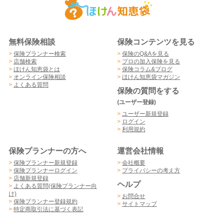
無料保険相談
保険コンテンツを見る
>
保険プランナー検索
>
保険のQ&Aを見る
>
店舗検索
>
プロの加入保険を見る
>
ほけん知恵袋とは
>
保険コラム&ブログ
>
オンライン保険相談
>
ほけん知恵袋マガジン
>
よくある質問
保険の質問をする
(ユーザー登録)
>
ユーザー新規登録
>
ログイン
>
利用規約
保険プランナーの方へ
運営会社情報
>
保険プランナー新規登録
>
会社概要
>
保険プランナーログイン
>
プライバシーの考え方
>
店舗新規登録
ヘルプ
>
よくある質問(保険プランナー向
け)
>
お問合せ
>
保険プランナー登録規約
>
サイトマップ
>
特定商取引法に基づく表記