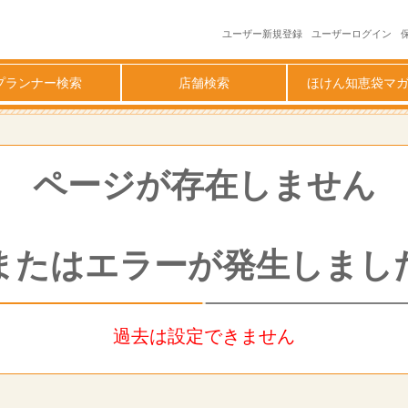
ユーザー新規登録
ユーザーログイン
プランナー検索
店舗検索
ほけん知恵袋マ
ページが存在しません
またはエラーが発生しまし
過去は設定できません