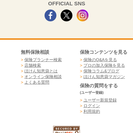
OFFICIAL SNS
無料保険相談
保険コンテンツを見る
>
保険プランナー検索
>
保険のQ&Aを見る
>
店舗検索
>
プロの加入保険を見る
>
ほけん知恵袋とは
>
保険コラム&ブログ
>
オンライン保険相談
>
ほけん知恵袋マガジン
>
よくある質問
保険の質問をする
(ユーザー登録)
>
ユーザー新規登録
>
ログイン
>
利用規約