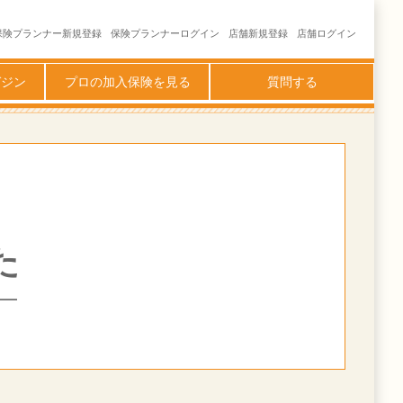
保険プランナー新規登録
保険プランナーログイン
店舗新規登録
店舗ログイン
ガジン
プロの加入保険を見る
質問する
た