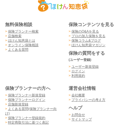
無料保険相談
保険コンテンツを見る
>
保険プランナー検索
>
保険のQ&Aを見る
>
店舗検索
>
プロの加入保険を見る
>
ほけん知恵袋とは
>
保険コラム&ブログ
>
オンライン保険相談
>
ほけん知恵袋マガジン
>
よくある質問
保険の質問をする
(ユーザー登録)
>
ユーザー新規登録
>
ログイン
>
利用規約
保険プランナーの方へ
運営会社情報
>
保険プランナー新規登録
>
会社概要
>
保険プランナーログイン
>
プライバシーの考え方
>
店舗新規登録
ヘルプ
>
よくある質問(保険プランナー向
け)
>
お問合せ
>
保険プランナー登録規約
>
サイトマップ
>
特定商取引法に基づく表記