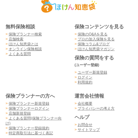
無料保険相談
保険コンテンツを見る
>
保険プランナー検索
>
保険のQ&Aを見る
>
店舗検索
>
プロの加入保険を見る
>
ほけん知恵袋とは
>
保険コラム&ブログ
>
オンライン保険相談
>
ほけん知恵袋マガジン
>
よくある質問
保険の質問をする
(ユーザー登録)
>
ユーザー新規登録
>
ログイン
>
利用規約
保険プランナーの方へ
運営会社情報
>
保険プランナー新規登録
>
会社概要
>
保険プランナーログイン
>
プライバシーの考え方
>
店舗新規登録
ヘルプ
>
よくある質問(保険プランナー向
け)
>
お問合せ
>
保険プランナー登録規約
>
サイトマップ
>
特定商取引法に基づく表記