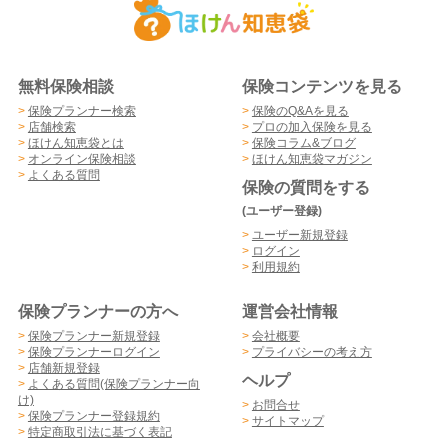
無料保険相談
保険コンテンツを見る
>
保険プランナー検索
>
保険のQ&Aを見る
>
店舗検索
>
プロの加入保険を見る
>
ほけん知恵袋とは
>
保険コラム&ブログ
>
オンライン保険相談
>
ほけん知恵袋マガジン
>
よくある質問
保険の質問をする
(ユーザー登録)
>
ユーザー新規登録
>
ログイン
>
利用規約
保険プランナーの方へ
運営会社情報
>
保険プランナー新規登録
>
会社概要
>
保険プランナーログイン
>
プライバシーの考え方
>
店舗新規登録
ヘルプ
>
よくある質問(保険プランナー向
け)
>
お問合せ
>
保険プランナー登録規約
>
サイトマップ
>
特定商取引法に基づく表記