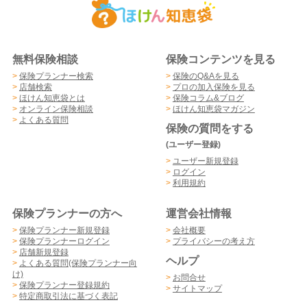
無料保険相談
保険コンテンツを見る
>
保険プランナー検索
>
保険のQ&Aを見る
>
店舗検索
>
プロの加入保険を見る
>
ほけん知恵袋とは
>
保険コラム&ブログ
>
オンライン保険相談
>
ほけん知恵袋マガジン
>
よくある質問
保険の質問をする
(ユーザー登録)
>
ユーザー新規登録
>
ログイン
>
利用規約
保険プランナーの方へ
運営会社情報
>
保険プランナー新規登録
>
会社概要
>
保険プランナーログイン
>
プライバシーの考え方
>
店舗新規登録
ヘルプ
>
よくある質問(保険プランナー向
け)
>
お問合せ
>
保険プランナー登録規約
>
サイトマップ
>
特定商取引法に基づく表記